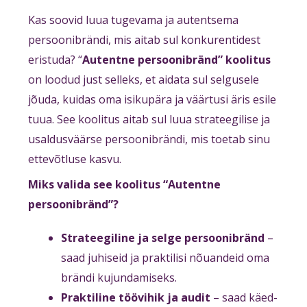
Kas soovid luua tugevama ja autentsema
persoonibrändi, mis aitab sul konkurentidest
eristuda? “
Autentne persoonibränd” koolitus
on loodud just selleks, et aidata sul selgusele
jõuda, kuidas oma isikupära ja väärtusi äris esile
tuua. See koolitus aitab sul luua strateegilise ja
usaldusväärse persoonibrändi, mis toetab sinu
ettevõtluse kasvu.
Miks valida see koolitus “Autentne
persoonibränd”?
Strateegiline ja selge persoonibränd
–
saad juhiseid ja praktilisi nõuandeid oma
brändi kujundamiseks.
Praktiline töövihik ja audit
– saad käed-