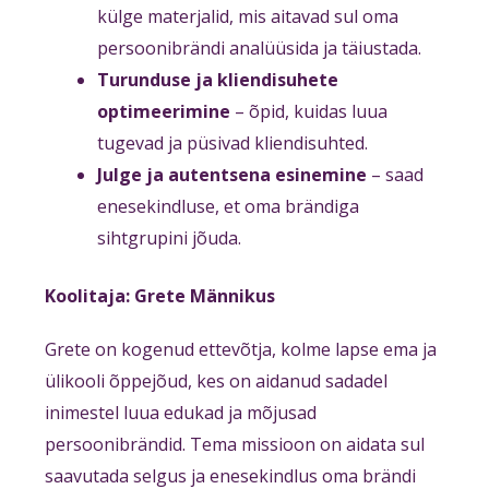
külge materjalid, mis aitavad sul oma
persoonibrändi analüüsida ja täiustada.
Turunduse ja kliendisuhete
optimeerimine
– õpid, kuidas luua
tugevad ja püsivad kliendisuhted.
Julge ja autentsena esinemine
– saad
enesekindluse, et oma brändiga
sihtgrupini jõuda.
Koolitaja: Grete Männikus
Grete on kogenud ettevõtja, kolme lapse ema ja
ülikooli õppejõud, kes on aidanud sadadel
inimestel luua edukad ja mõjusad
persoonibrändid. Tema missioon on aidata sul
saavutada selgus ja enesekindlus oma brändi