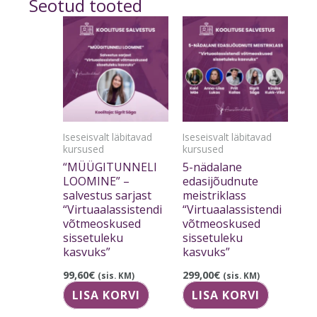
Seotud tooted
Iseseisvalt läbitavad
Iseseisvalt läbitavad
kursused
kursused
“MÜÜGITUNNELI
5-nädalane
LOOMINE” –
edasijõudnute
salvestus sarjast
meistriklass
“Virtuaalassistendi
“Virtuaalassistendi
võtmeoskused
võtmeoskused
sissetuleku
sissetuleku
kasvuks”
kasvuks”
99,60
€
299,00
€
(sis. KM)
(sis. KM)
LISA KORVI
LISA KORVI