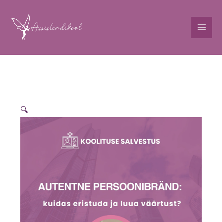
Skip
content
to
content
Koolitus:
Autentne
persoonibränd:
kuidas
🔍
eristuda
ja
luua
väärtust?
SALVESTUS
kogus