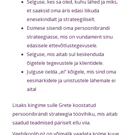
Selguse, kes sa oled, kuhu lähed ja miks,
et saaksid oma äris edasi liikuda
enesekindlalt ja strateegiliselt.
Esimese sisendi oma persoonibrändi
strateegiasse, mis on vundament sinu
edasisele ettevõtlustegevusele.
Selguse, mis aitab sul keskenduda
õigetele tegevustele ja klientidele.
Julguse öelda „ei“ kõigele, mis sind oma
eesmärkidele ja unistustele lähemale ei
aita!
Lisaks kingime sulle Grete koostatud
persoonibrändi strateegia töövihiku, mis aitab
saadud teadmised päriselt ellu viia.
Veebikoolitust on võimalik vaadata kolme kuue